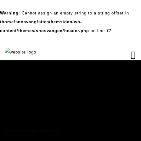
Warning
: Cannot assign an empty string to a string offset in
/home/snosvang/sites/hemsidan/wp-
content/themes/snosvangen/header.php
on line
77
snorojning-malmo