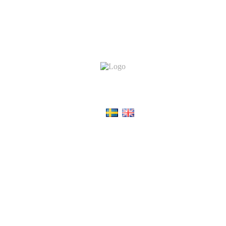
Choose language:
Du befinner dig på en av Snösvängen AB:s webbplatser.
Snösvängen AB
är ett svenskt aktiebolag.
All rights reserved © Snösvängen.se
Följ oss på: