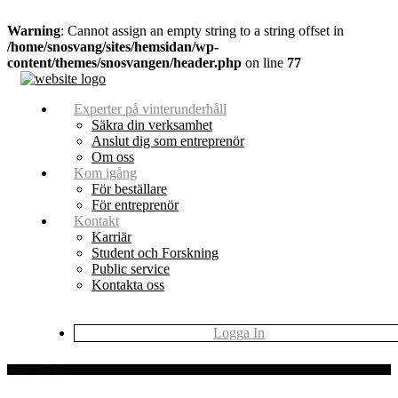
Warning
: Cannot assign an empty string to a string offset in
/home/snosvang/sites/hemsidan/wp-
content/themes/snosvangen/header.php
on line
77
Experter på vinterunderhåll
Säkra din verksamhet
Anslut dig som entreprenör
Om oss
Kom igång
För beställare
För entreprenör
Kontakt
Karriär
Student och Forskning
Public service
Kontakta oss
Logga In
publicService9