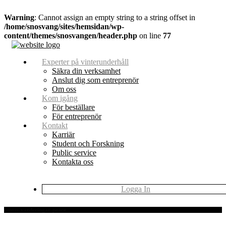
Warning
: Cannot assign an empty string to a string offset in
/home/snosvang/sites/hemsidan/wp-
content/themes/snosvangen/header.php
on line
77
Experter på vinterunderhåll
Säkra din verksamhet
Anslut dig som entreprenör
Om oss
Kom igång
För beställare
För entreprenör
Kontakt
Karriär
Student och Forskning
Public service
Kontakta oss
Logga In
omoss-varderingar-peace