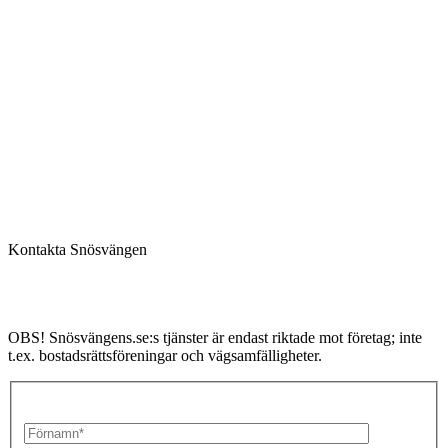
Om oss
|
Karriär
|
Kontakt
Kontakta Snösvängen
OBS! Snösvängens.se:s tjänster är endast riktade mot företag; inte
t.ex. bostadsrättsföreningar och vägsamfälligheter.