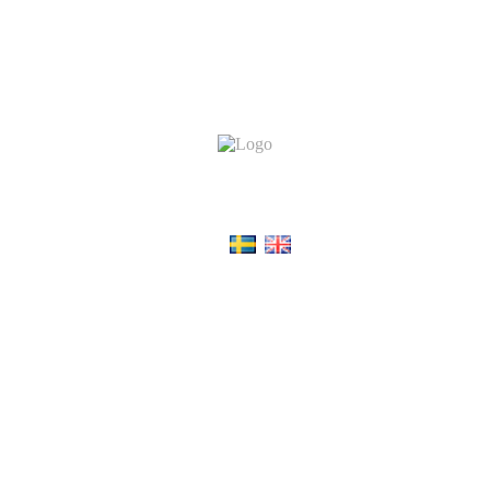
Choose language:
Du befinner dig på en av Snösvängen AB:s webbplatser.
Snösvängen AB
är ett svenskt aktiebolag.
All rights reserved © Snösvängen.se
Följ oss på: