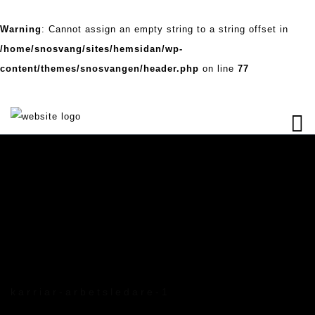
Warning
: Cannot assign an empty string to a string offset in
/home/snosvang/sites/hemsidan/wp-
content/themes/snosvangen/header.php
on line
77
karriar-arbetsledare-1