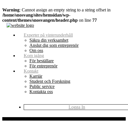
Warning
: Cannot assign an empty string to a string offset in
/home/snosvang/sites/hemsidan/wp-
content/themes/snosvangen/header.php
on line
77
Experter på vinterunderhåll
Säkra din verksamhet
Anslut dig som entreprenör
Om oss
Kom igång
För beställare
För entreprenör
Kontakt
Karriär
Student och Forskning
Public service
Kontakta oss
Logga In
entreprenor-upphandl