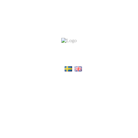
Choose language:
Du befinner dig på en av Snösvängen AB:s webbplatser.
Snösvängen AB
är ett svenskt aktiebolag.
All rights reserved © Snösvängen.se
Följ oss på: