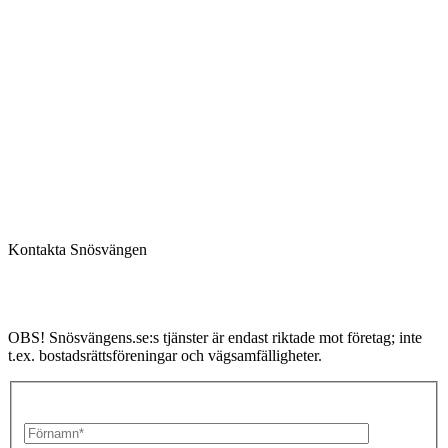
Om oss
|
Karriär
|
Kontakt
Kontakta Snösvängen
OBS! Snösvängens.se:s tjänster är endast riktade mot företag; inte
t.ex. bostadsrättsföreningar och vägsamfälligheter.