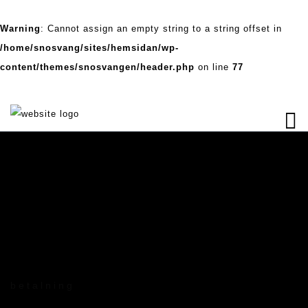
Warning
: Cannot assign an empty string to a string offset in
/home/snosvang/sites/hemsidan/wp-
content/themes/snosvangen/header.php
on line
77
betalning