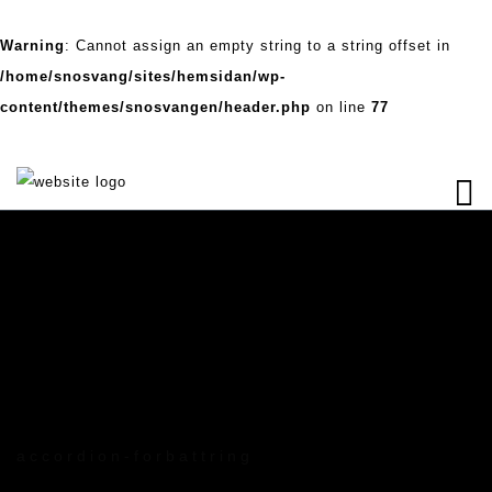
Warning
: Cannot assign an empty string to a string offset in
/home/snosvang/sites/hemsidan/wp-
content/themes/snosvangen/header.php
on line
77
accordion-forbattring