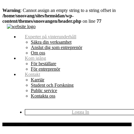
Warning
: Cannot assign an empty string to a string offset in
/home/snosvang/sites/hemsidan/wp-
content/themes/snosvangen/header.php
on line
77
Experter på vinterunderhåll
Säkra din verksamhet
Anslut dig som entreprenör
Om oss
Kom igång
För beställare
För entreprenör
Kontakt
Karriär
Student och Forskning
Public service
Kontakta oss
Logga In
Vivamus sed nunc