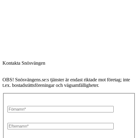
Om oss
|
Karriär
|
Kontakt
Kontakta Snösvängen
OBS! Snösvängens.se:s tjänster är endast riktade mot företag; inte
t.ex. bostadsrättsföreningar och vägsamfälligheter.