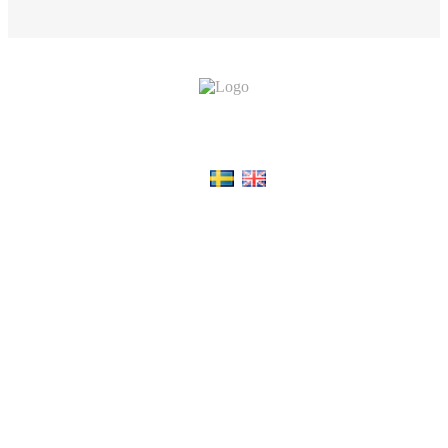
Choose language:
Du befinner dig på en av Snösvängen AB:s webbplatser.
Snösvängen AB
är ett svenskt aktiebolag.
All rights reserved © Snösvängen.se
Följ oss på: