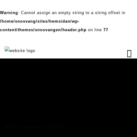
Warning
: Cannot assign an empty string to a string offset in
/home/snosvang/sites/hemsidan/wp-
content/themes/snosvangen/header.php
on line
77
Nulla egestas ligula