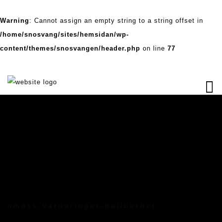
Warning
: Cannot assign an empty string to a string offset in
/home/snosvang/sites/hemsidan/wp-
content/themes/snosvangen/header.php
on line
77
omoss-varderingar-hallbarhet